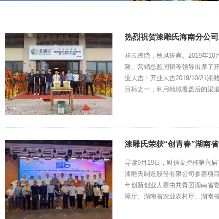
热烈祝贺漆雕氏海南分公司
祥云缭绕，秋风送爽。2019年
隆、营销总监周韬等领导出席了
业大吉！开业大吉2019/10/
目标之一，利用地域覆盖后的渠
漆雕氏荣获“创青春”湖南
导读9月19日，财信金控杯第六
漆雕氏制造股份有限公司参赛项目
年创新创业大赛由共青团湖南省
障厅、湖南省农业农村厅、湖南